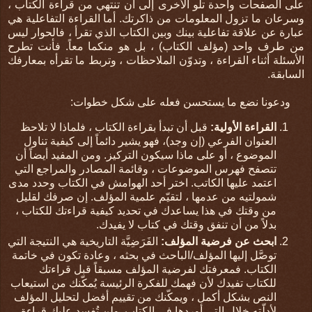
على الصفحات واحدة تلو الأخرى إلى أن تنتهي من قراءة الكتاب ،
وسرعان ما تزول المعلومات من ذاكرتك. أما القراءة التفاعلية هي
عبارة عن علاقة تفاعلية بينك وبين الكتاب الذي تقرأ ، فالحوار ليس
من طرف واحد (مؤلف الكتاب) ، بل هو منكما معاً. فأنت تطرح
الأسئلة أثناء القراءة ، وتدوّن الملاحظات ، وتربط ما تقرأه بمعارفك
السابقة.
ودعونا نضع ما يستحسن فعله على شكل خطوات:
القراءة الأولية:
قبل أن تبدأ بقراءة الكتاب ، فلماذا لا تلاحظ
العنوان الفرعي (إن وجد)، فهو يشير دائماً إلى كيفية تناول
الموضوع ، أو على ماذا سيكون التركيز. ومن المفيد أيضاً أن
تتصفح فهرس الموضوعات ، وقائمة المصادر والمراجع التي
اعتمد عليها الكاتب. اختر أحد الهوامش في الكتاب وحدد مدى
شمولتيه من عدمها ، لتقيّم علمية المؤلف. إن صرفك لقليل
من وقتك في هذا يساعدك في تحديد كيفية قراءتك للكتاب ،
بدلاً من أن تنفق وقتك في كتاب لا يفيدك.
ابحث عن فرضية المؤلف:
الفَرَضِيَّة التاريخية هي النتيجة التي
توصَّل إليها المؤلف/الباحث في بحثه ، وعادة تكون في خاتمة
الكتاب. فمعرفتك لفرضية المؤلف مسبقاً قبل قراءتك
للكتاب تفيدك لأن فهمك للفكرة الرئيسة يُمكّنك من استيعاب
النص بشكل أكمل ، ويمكّنك من تقييم أفضل لتحليل المؤلف
لأدلّته خلال التي أوردها في الكتاب. ولن تُفسد عليك قراءة