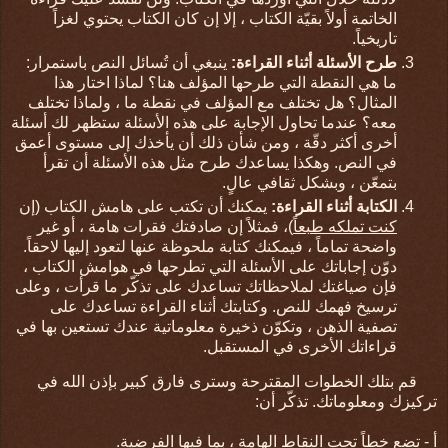
الخاتمة أولاً بقيّة الكتاب ، إلا إن كان الكتاب يحتوي لغزاً
تاريخياً.
طرح الأسئلة أثناء القراءة:
ينبغي أن تُسائل النص باستمرار:
ما هي النقطة التي طرحها المؤلف هنا؟ لماذا اختار هذا
المثال؟ هل تختلف مع المؤلف في نقطة ما ، ولماذا تختلف
معه؟ عندما تحاول الإجابة على هذه الأسئلة ستظهر لك أسئلة
أخرى أكثر دقّة ، ومن شأن ذلك أن يأخذك إلى مستوى أعمق
في النص. وهكذا يساعدك طرح مثل هذه الأسئلة أن تقرأ
بتمعّن ، وبشكل ثقافي عالٍ.
الكتابة أثناء القراءة:
يمكنك أن تكتب على هامش الكتاب (
إن
كنت تملكه طبعاً
)، فمثلاً إن صادفتك فقرات هامة ، أو غير
واضحة تماماً ، فيمكنك كتابة ملحوظة عنها لتعود إليها لاحقاً.
دوّن إجاباتك على الأسئلة التي تطرحها في هوامش الكتاب ،
فإن صياغتك لملاحظاتك تساعدك على تذكّر ما قرأت ، وعلى
ترسيخ فهمك للنص. وكتابتك أثناء القراءة تساعدك على
تصفية الذهن ، وتكوّن ذخيرة معلوماتية عندك تستعين بها في
قراءاتك الأخرى في المستقبل.
قم بتلك الخطوات المقترحة وسترى فارق كبير بإذن الله في
تركيزك ومعلوماتك. تذكّر أن:
أ - تضع خطاً تحت النقاط الهامة ، بما فيها الفرضية.