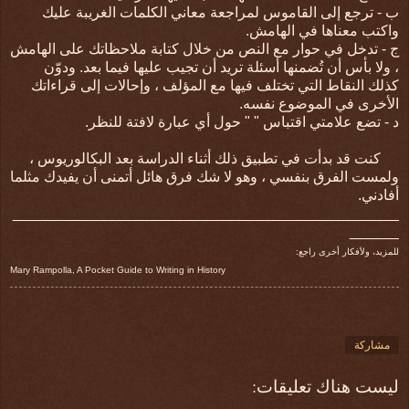
ب - ترجع إلى القاموس لمراجعة معاني الكلمات الغريبة عليك
واكتب معناها في الهامش.
ج - تدخل في حوار مع النص من خلال كتابة ملاحظاتك على الهامش
، ولا بأس أن تُضمنها أسئلة تريد أن تجيب عليها فيما بعد. ودوّن
كذلك النقاط التي تختلف فيها مع المؤلف ، وإحالات إلى قراءاتك
الأخرى في الموضوع نفسه.
د - تضع علامتي اقتباس " " حول أي عبارة لافتة للنظر.
كنت قد بدأت في تطبيق ذلك أثناء الدراسة بعد البكالوريوس ،
ولمست الفرق بنفسي ، وهو لا شك فرق هائل أتمنى أن يفيدك مثلما
أفادني.
_______________________________________________
______
للمزيد، ولأفكار أخرى راجع:
Mary Rampolla, A Pocket Guide to Writing in History
مشاركة
ليست هناك تعليقات: