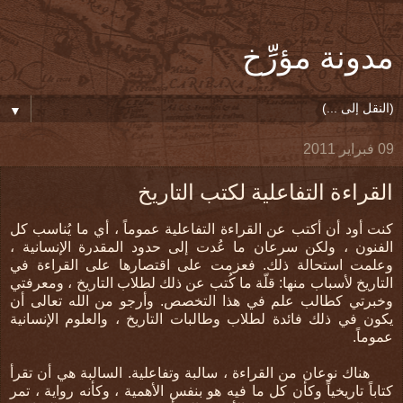
مدونة مؤرِّخ
▼
09 فبراير 2011
القراءة التفاعلية لكتب التاريخ
كنت أود أن أكتب عن القراءة التفاعلية عموماً ، أي ما يُناسب كل
الفنون ، ولكن سرعان ما عُدت إلى حدود المقدرة الإنسانية ،
وعلمت استحالة ذلك. فعزمت على اقتصارها على القراءة في
التاريخ لأسباب منها: قلّة ما كُتب عن ذلك لطلاب التاريخ ، ومعرفتي
وخبرتي كطالب علم في هذا التخصص. وأرجو من الله تعالى أن
يكون في ذلك فائدة لطلاب وطالبات التاريخ ، والعلوم الإنسانية
عموماً.
هناك نوعان من القراءة ، سالبة وتفاعلية. السالبة هي أن تقرأ
كتاباً تاريخياً وكأن كل ما فيه هو بنفس الأهمية ، وكأنه رواية ، تمر