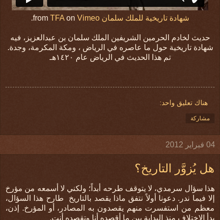
شهادة تاريخية للملك سلمان
from
Vimeo
on
TFA
.
حديث لخادم الحرمين الشريفين الملك سلمان بن عبدالعزيز، فيه
شهادة تاريخية حول ما عاصره في الرياض ، ومكة المكرمة، وجدة.
تم هذا الحديث في الرياض عام ١٤٢٠هـ
هناك تعليق واحد:
مشاركة
04 فبراير 2012
هل يُزوَّر التاريخ؟
هذا سؤال سرمدي، لا يتوقف طرحه أبداً؛ ولكني لا أسمعه من مؤرخ
إلا فيما ندر. دعونا أولاً نتفق ماذا يقصد بالتاريخ طارح هذا السؤال،
معظم من استفسرت منهم يقصدون به المصادر، أو المؤرخ. إذن،
بدأ الاختلاف منذ البداية بين ما أقصده أنا وتقصده أنت.